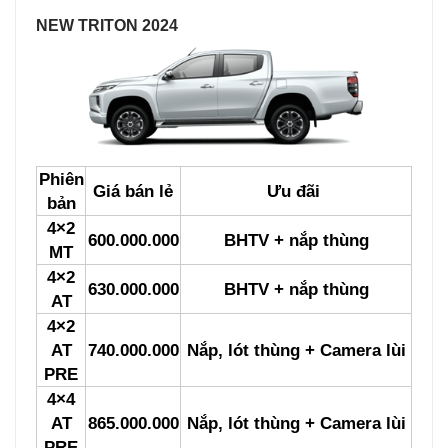
NEW TRITON 2024
Phiên
Giá bán lẻ
Ưu đãi
bản
4×2
600.000.000
BHTV + nắp thùng
MT
4×2
630.000.000
BHTV + nắp thùng
AT
4×2
AT
740.000.000
Nắp, lót thùng + Camera lùi
PRE
4×4
AT
865.000.000
Nắp, lót thùng + Camera lùi
PRE