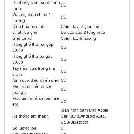
Hệ thống kiểm soát hành
Có
trình
Vô lăng điều chỉnh 4
Có
hướng
Điều hòa nhiệt độ
Chỉnh tay, 2 giàn lạnh
Chất liệu ghế
Da cao cấp 2 tông màu
Ghế tài xế
Chỉnh tay 6 hướng
Hàng ghế thứ hai gập
Có
60:40
Hàng ghế thứ ba gập
Có
50:50
Tay nắm cửa trong mạ
Có
crôm
Kính cửa điều khiển điện
Có
Màn hình hiển thị đa
Có
thông tin
Móc gắn ghế an toàn trẻ
Có
em
Màn hình cảm ứng Apple
Hệ thống âm thanh
CarPlay & Android Auto,
USB/Bluetooth
Số lượng loa
6