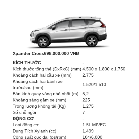
Xpander Cross698.000.000 VNĐ
KÍCH THƯỚC
-
Kích thước tổng thể (DxRxC) (mm)
4.500 x 1.800 x 1.750
Khoảng cách hai cầu xe (mm)
2.775
Khoảng cách hai bánh xe
1.520/1.510
trước/sau (mm)
Bán kính quay vòng nhỏ nhất (m)
5,2
Khoảng sáng gầm xe (mm)
225
Trọng lượng không tải (Kg)
1.275
Số chỗ ngồi
7
ĐỘNG CƠ
-
Loại động cơ
1.5L MIVEC
Dung Tích Xylanh (cc)
1.499
Công suất cực đại (ps/rpm)
104/6.000