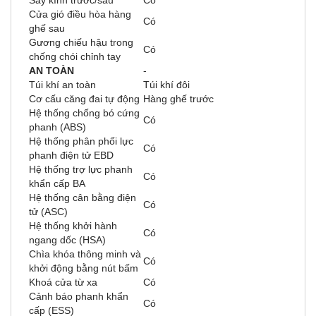
Sấy kính trước/sau
Có
Cửa gió điều hòa hàng
Có
ghế sau
Gương chiếu hậu trong
Có
chống chói chỉnh tay
AN TOÀN
-
Túi khí an toàn
Túi khí đôi
Cơ cấu căng đai tự động
Hàng ghế trước
Hệ thống chống bó cứng
Có
phanh (ABS)
Hệ thống phân phối lực
Có
phanh điện tử EBD
Hệ thống trợ lực phanh
Có
khẩn cấp BA
Hệ thống cân bằng điện
Có
tử (ASC)
Hệ thống khởi hành
Có
ngang dốc (HSA)
Chìa khóa thông minh và
Có
khởi động bằng nút bấm
Khoá cửa từ xa
Có
Cảnh báo phanh khẩn
Có
cấp (ESS)