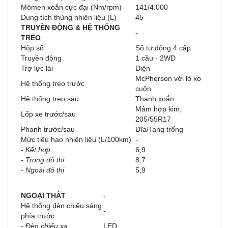
Mômen xoắn cực đại (Nm/rpm)
141/4.000
Dung tích thùng nhiên liệu (L)
45
TRUYỀN ĐỘNG & HỆ THỐNG
-
TREO
Hộp số
Số tự động 4 cấp
Truyền động
1 cầu - 2WD
Trợ lực lái
Điện
McPherson với lò xo
Hệ thống treo trước
cuộn
Hệ thống treo sau
Thanh xoắn
Mâm hợp kim,
Lốp xe trước/sau
205/55R17
Phanh trước/sau
Đĩa/Tang trống
Mức tiêu hao nhiên liệu (L/100km)
-
- Kết hợp
6,9
- Trong đô thị
8,7
- Ngoài đô thị
5,9
NGOẠI THẤT
-
Hệ thống đèn chiếu sáng
-
phía trước
- Đèn chiếu xa
LED