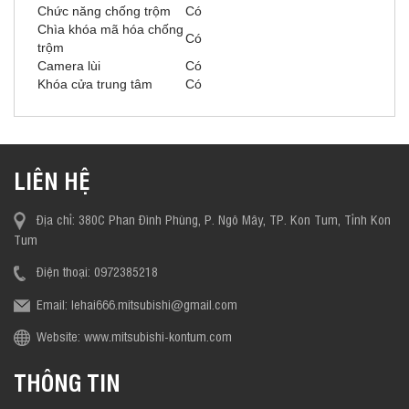
Chức năng chống trộm
Có
Chìa khóa mã hóa chống
Có
trộm
Camera lùi
Có
Khóa cửa trung tâm
Có
LIÊN HỆ
Địa chỉ: 380C Phan Đình Phùng, P. Ngô Mây, TP. Kon Tum, Tỉnh Kon
Tum
Điện thoại: 0972385218
Email: lehai666.mitsubishi@gmail.com
Website: www.mitsubishi-kontum.com
THÔNG TIN