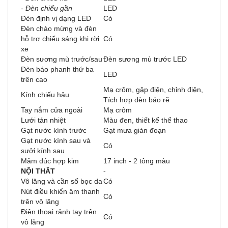
- Đèn chiếu gần
LED
Đèn định vị dạng LED
Có
Đèn chào mừng và đèn
hỗ trợ chiếu sáng khi rời
Có
xe
Đèn sương mù trước/sau
Đèn sương mù trước LED
Đèn báo phanh thứ ba
LED
trên cao
Mạ crôm, gập điện, chỉnh điện,
Kính chiếu hậu
Tích hợp đèn báo rẽ
Tay nắm cửa ngoài
Mạ crôm
Lưới tản nhiệt
Màu đen, thiết kế thể thao
Gạt nước kính trước
Gạt mưa gián đoạn
Gạt nước kính sau và
Có
sưởi kính sau
Mâm đúc hợp kim
17 inch - 2 tông màu
NỘI THÂT
-
Vô lăng và cần số bọc da
Có
Nút điều khiển âm thanh
Có
trên vô lăng
Điện thoại rảnh tay trên
Có
vô lăng